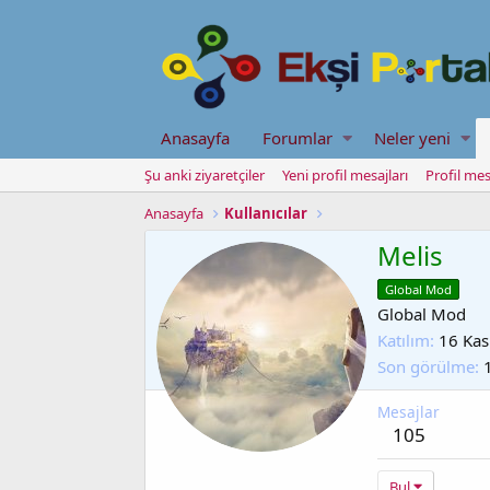
Anasayfa
Forumlar
Neler yeni
Şu anki ziyaretçiler
Yeni profil mesajları
Profil mes
Anasayfa
Kullanıcılar
Melis
Global Mod
Global Mod
Katılım
16 Kas
Son görülme
Mesajlar
105
Bul