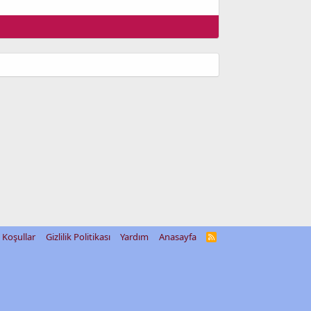
Koşullar
Gizlilik Politikası
Yardım
Anasayfa
R
S
S