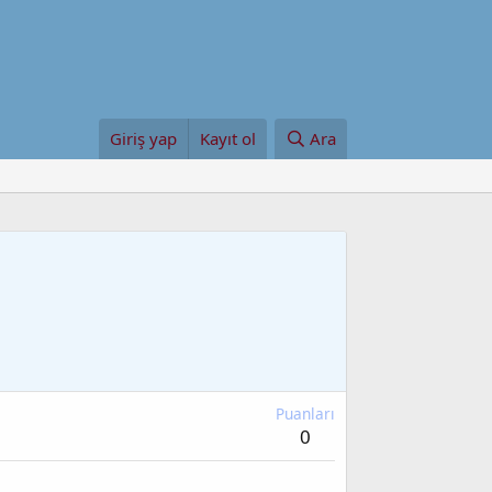
Giriş yap
Kayıt ol
Ara
Puanları
0