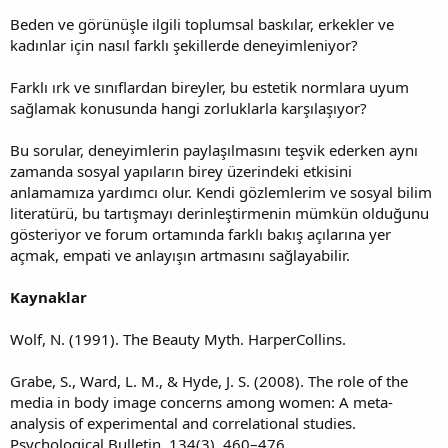
Beden ve görünüşle ilgili toplumsal baskılar, erkekler ve
kadınlar için nasıl farklı şekillerde deneyimleniyor?
Farklı ırk ve sınıflardan bireyler, bu estetik normlara uyum
sağlamak konusunda hangi zorluklarla karşılaşıyor?
Bu sorular, deneyimlerin paylaşılmasını teşvik ederken aynı
zamanda sosyal yapıların birey üzerindeki etkisini
anlamamıza yardımcı olur. Kendi gözlemlerim ve sosyal bilim
literatürü, bu tartışmayı derinleştirmenin mümkün olduğunu
gösteriyor ve forum ortamında farklı bakış açılarına yer
açmak, empati ve anlayışın artmasını sağlayabilir.
Kaynaklar
Wolf, N. (1991). The Beauty Myth. HarperCollins.
Grabe, S., Ward, L. M., & Hyde, J. S. (2008). The role of the
media in body image concerns among women: A meta-
analysis of experimental and correlational studies.
Psychological Bulletin, 134(3), 460–476.