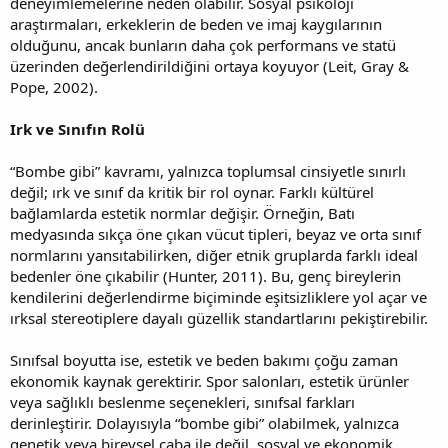
deneyimlemelerine neden olabilir. Sosyal psikoloji
araştırmaları, erkeklerin de beden ve imaj kaygılarının
olduğunu, ancak bunların daha çok performans ve statü
üzerinden değerlendirildiğini ortaya koyuyor (Leit, Gray &
Pope, 2002).
Irk ve Sınıfın Rolü
“Bombe gibi” kavramı, yalnızca toplumsal cinsiyetle sınırlı
değil; ırk ve sınıf da kritik bir rol oynar. Farklı kültürel
bağlamlarda estetik normlar değişir. Örneğin, Batı
medyasında sıkça öne çıkan vücut tipleri, beyaz ve orta sınıf
normlarını yansıtabilirken, diğer etnik gruplarda farklı ideal
bedenler öne çıkabilir (Hunter, 2011). Bu, genç bireylerin
kendilerini değerlendirme biçiminde eşitsizliklere yol açar ve
ırksal stereotiplere dayalı güzellik standartlarını pekiştirebilir.
Sınıfsal boyutta ise, estetik ve beden bakımı çoğu zaman
ekonomik kaynak gerektirir. Spor salonları, estetik ürünler
veya sağlıklı beslenme seçenekleri, sınıfsal farkları
derinleştirir. Dolayısıyla “bombe gibi” olabilmek, yalnızca
genetik veya bireysel çaba ile değil, sosyal ve ekonomik