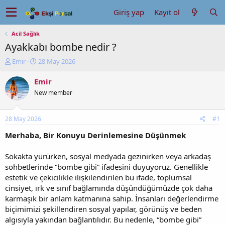
Giriş yap
Kayıt ol
Acil Sağlık
Ayakkabı bombe nedir ?
K
B
Emir
28 May 2026
o
a
n
ş
Emir
u
l
New member
y
a
u
n
b
g
28 May 2026
#1
a
ı
ş
ç
Merhaba, Bir Konuyu Derinlemesine Düşünmek
l
t
a
a
Sokakta yürürken, sosyal medyada gezinirken veya arkadaş
t
r
sohbetlerinde “bombe gibi” ifadesini duyuyoruz. Genellikle
a
i
estetik ve çekicilikle ilişkilendirilen bu ifade, toplumsal
n
h
cinsiyet, ırk ve sınıf bağlamında düşündüğümüzde çok daha
i
karmaşık bir anlam katmanına sahip. İnsanları değerlendirme
biçimimizi şekillendiren sosyal yapılar, görünüş ve beden
algısıyla yakından bağlantılıdır. Bu nedenle, “bombe gibi”