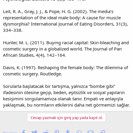
Leit, R. A., Gray, J. J., & Pope, H. G. (2002). The media’s
representation of the ideal male body: A cause for muscle
dysmorphia? International Journal of Eating Disorders, 31(3),
334–338.
Hunter, M. L. (2011). Buying racial capital: Skin-bleaching and
cosmetic surgery in a globalized world. The Journal of Pan
African Studies, 4(4), 142–164.
Davis, K. (1997). Reshaping the female body: The dilemma of
cosmetic surgery. Routledge.
Sorularla başlatacak bir tartışma, yalnızca “bombe gibi”
ifadesinin ötesine geçip, beden, eşitsizlik ve sosyal yapıların
kesişimini sorgulamamıza olanak tanır. Empati ve anlayışla
yaklaşmak, bu normların etkilerini daha net görmemizi sağlar.
Cevap yazmak için giriş yap yada kayıt ol.
Facebook
Twitter
Reddit
Pinterest
Tumblr
WhatsApp
E-posta
Link
Paylaş: