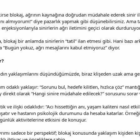
irse blokaj, ağrının kaynağına doğrudan müdahale ederek sinir i
nı almıyorum!” diye pazarlık yapmak gibi düşünebilirsiniz. Ama tabi
enjeksiyonlarıyla sinirlerin ağrı iletimini geçici olarak durduruyo
, blokaj bir anlamda sinirlerin “tatil” ilan etmesi gibi. Hani bazı ar
la “Bugün yokuz, ağrı mesajlarını kabul etmiyoruz” diyor.
r?
dın yaklaşımlarını düşündüğümüzde, biraz klişeden uzak ama gerçe
m odaklı yaklaşır: “Sorunu bul, hedefe kilitlen, hızlıca çöz” mantığı
direkt olarak “Hangi sinire müdahale edilecek?” sorusunu sorar ve
k ve ilişki odaklıdır: “Acı hissettiğin anı, yaşam kaliteni nasıl etk
uşatır ve hastanın psikolojik durumunu da hesaba katarlar. Örneğ
günlük aktivitelerine etkisini de konuşur.
yrımı sadece bir perspektif; blokaj konusunda yaklaşım kişiden kişi
rklı ihtiyaç ve önceliklere sahip.