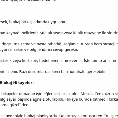
irsek, blokaj birkaç adımda uygulanır:
n kaynağı belirlenir. MR, ultrason veya klinik muayene ile sinirin y
am, doğru malzeme ve hasta rahatlığı sağlanır. Burada hem strateji
yorsa, sakin ve bilgilendirici cevap gerekir.
stezik veya kortizon, hedeflenen sinire verilir. İşte tam o an sinirle
ıtı izlenir. Bazı durumlarda ikinci bir müdahale gerekebilir.
 Blokaj Hikayeleri
 hikayeler olmadan işin eğlencesi eksik olur. Mesela Cem, uzun sü
 bilgisayar başında ağrısız oturabildi. Hikaye burada bitmedi; b
 ama güzel” dedi.
ğrısı nedeniyle blokaj planlıyordu. Doktoruyla konuşurken “Bu işle