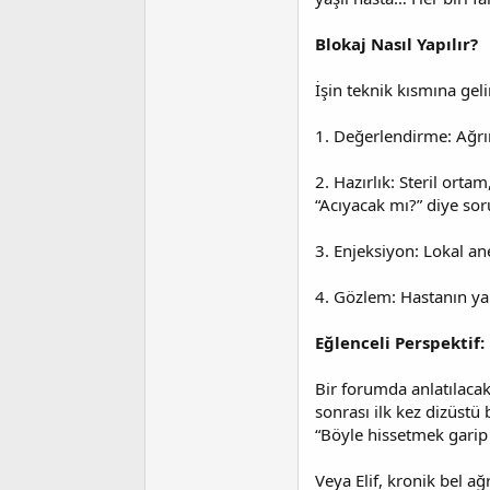
Blokaj Nasıl Yapılır?
İşin teknik kısmına gel
1. Değerlendirme: Ağrını
2. Hazırlık: Steril ort
“Acıyacak mı?” diye soru
3. Enjeksiyon: Lokal ane
4. Gözlem: Hastanın yan
Eğlenceli Perspektif:
Bir forumda anlatılacak
sonrası ilk kez dizüstü
“Böyle hissetmek garip
Veya Elif, kronik bel a