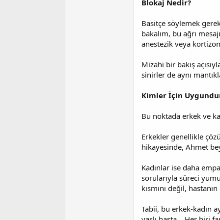
Blokaj Nedir?
t
r
a
i
n
h
Basitçe söylemek gerek
i
bakalım, bu ağrı mesajı
anestezik veya kortizon 
Mizahi bir bakış açısıyla
sinirler de aynı mantık
Kimler İçin Uygundu
Bu noktada erkek ve ka
Erkekler genellikle çözü
hikayesinde, Ahmet bey 
Kadınlar ise daha empati
sorularıyla süreci yum
kısmını değil, hastanın 
Tabii, bu erkek-kadın a
yaşlı hasta… Her biri fa