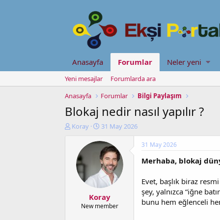
Anasayfa
Forumlar
Neler yeni
Yeni mesajlar
Forumlarda ara
Anasayfa
Forumlar
Bilgi Paylaşım
Blokaj nedir nasıl yapılır ?
K
B
Koray
31 May 2026
o
a
n
ş
31 May 2026
u
l
Merhaba, blokaj düny
y
a
u
n
b
g
Evet, başlık biraz resm
a
ı
şey, yalnızca “iğne batır
Koray
ş
ç
bunu hem eğlenceli hem 
l
t
New member
a
a