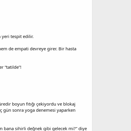
eri tespit edilir.
 hem de empati devreye girer. Bir hasta
r “tatilde”!
redir boyun fıtığı çekiyordu ve blokaj
irkaç gün sonra yoga denemesi yaparken
m bana sihirli değnek gibi gelecek mi?” diye