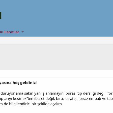
Kullanıcılar
asına hoş geldiniz!
i duruyor ama sakın yanlış anlamayın; burası tıp dersliği değil, 
ıp acıyı kesmek”ten ibaret değil; biraz strateji, biraz empati ve tabi
de bilgilendirici bir şekilde açalım.