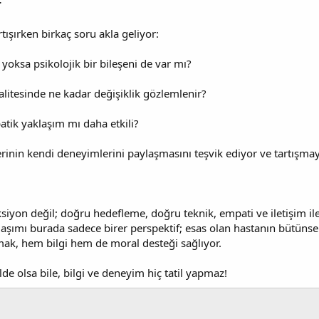
r
tışırken birkaç soru akla geliyor:
 yoksa psikolojik bir bileşeni de var mı?
litesinde ne kadar değişiklik gözlemlenir?
atik yaklaşım mı daha etkili?
rinin kendi deneyimlerini paylaşmasını teşvik ediyor ve tartışmayı
ksiyon değil; doğru hedefleme, doğru teknik, empati ve iletişim ile 
laşımı burada sadece birer perspektif; esas olan hastanın bütüns
ak, hem bilgi hem de moral desteği sağlıyor.
lde olsa bile, bilgi ve deneyim hiç tatil yapmaz!