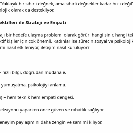
Yaklaşık bir sihirli değnek, ama sihirli değnekler kadar hızlı değil
lojik olarak da destekliyor.
ktifleri ile Strateji ve Empati
ajı bir hedefe ulaşma problemi olarak görür: hangi sinir, hangi tek
ktif kişiler için çok önemli. Kadınlar ise sürecin sosyal ve psikoloj
ı nasıl etkileniyor, iletişim nasıl kuruluyor?
 hızlı bilgi, doğrudan müdahale.
ci yumuşatma, psikolojiyi anlama.
sı) – hem teknik hem empati dengesi.
jeksiyonu yaparken önce güven ve rahatlık sağlıyor.
deneyim paylaşımını daha zengin ve samimi kılıyor.