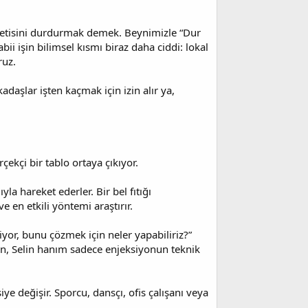
letisini durdurmak demek. Beynimizle “Dur
i işin bilimsel kısmı biraz daha ciddi: lokal
ruz.
kadaşlar işten kaçmak için izin alır ya,
kçi bir tablo ortaya çıkıyor.
yla hareket ederler. Bir bel fıtığı
 en etkili yöntemi araştırır.
iliyor, bunu çözmek için neler yapabiliriz?”
in, Selin hanım sadece enjeksiyonun teknik
ye değişir. Sporcu, dansçı, ofis çalışanı veya