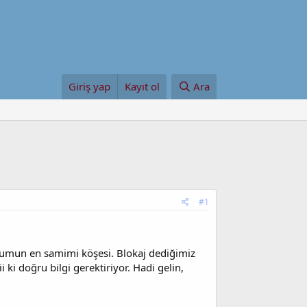
Giriş yap
Kayıt ol
Ara
#1
forumun en samimi köşesi. Blokaj dediğimiz
i ki doğru bilgi gerektiriyor. Hadi gelin,