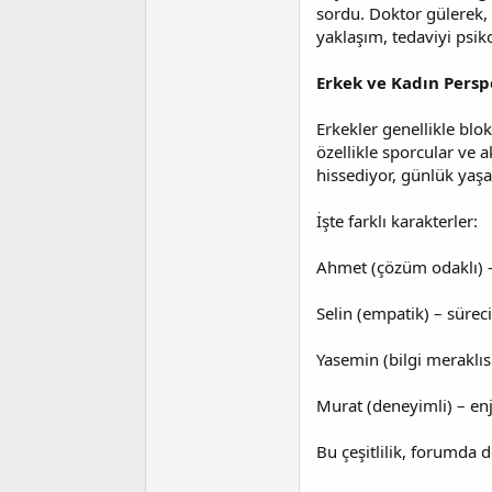
sordu. Doktor gülerek, “
yaklaşım, tedaviyi psiko
Erkek ve Kadın Perspe
Erkekler genellikle blok
özellikle sporcular ve a
hissediyor, günlük yaşam
İşte farklı karakterler:
Ahmet (çözüm odaklı) –
Selin (empatik) – süre
Yasemin (bilgi meraklı
Murat (deneyimli) – en
Bu çeşitlilik, forumda 